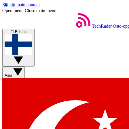
Skip to main content
Open menu
Close main menu
TechRadar
Osto-opp
FI Edition
Asia