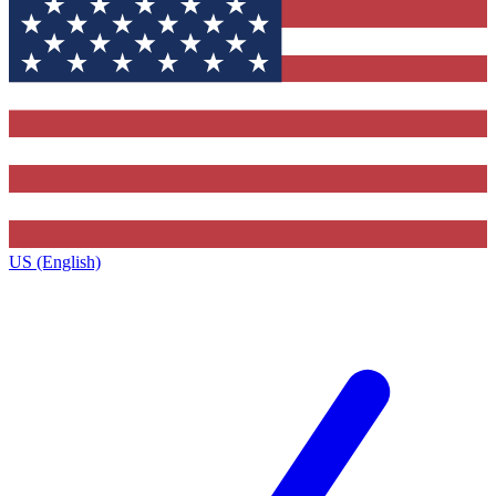
US (English)