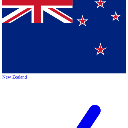
New Zealand