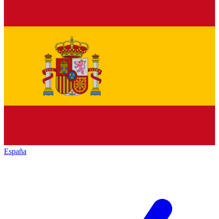
España