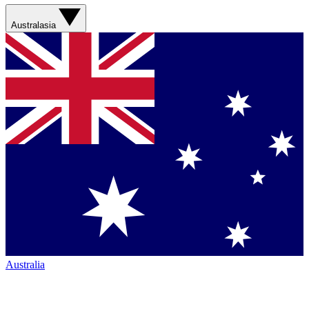
Australasia
Australia