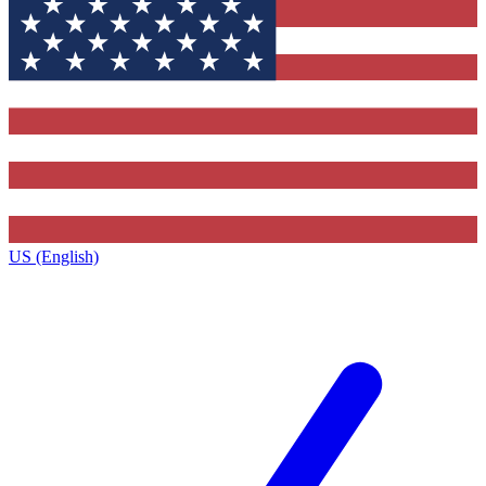
US (English)