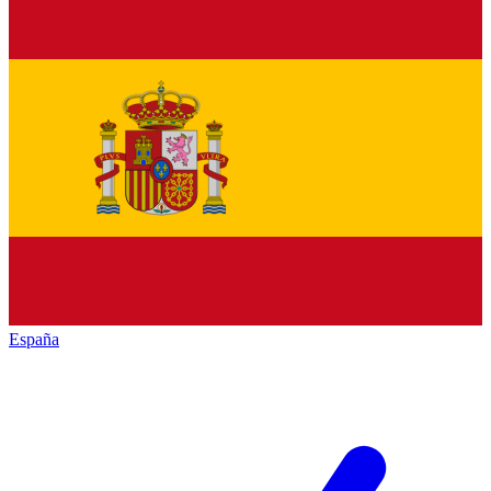
España