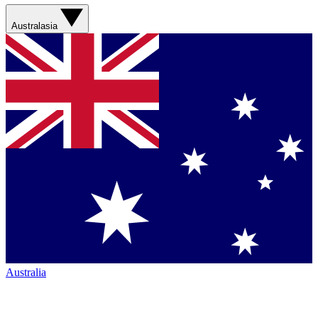
Australasia
Australia