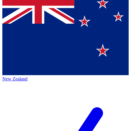
New Zealand