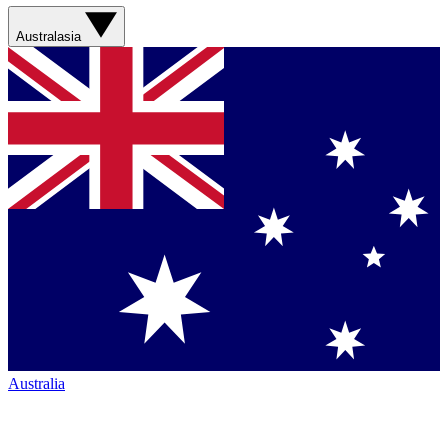
Australasia
Australia