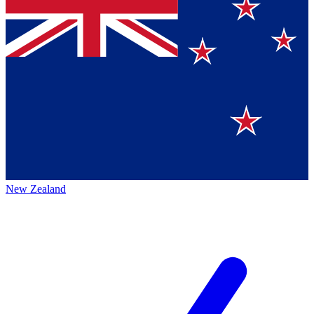
New Zealand