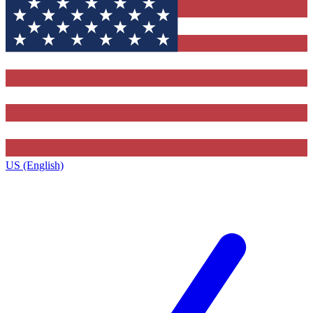
US (English)