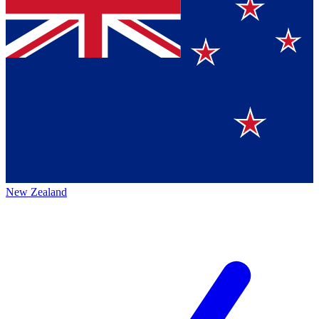
New Zealand