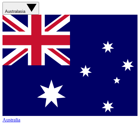
Australasia
Australia