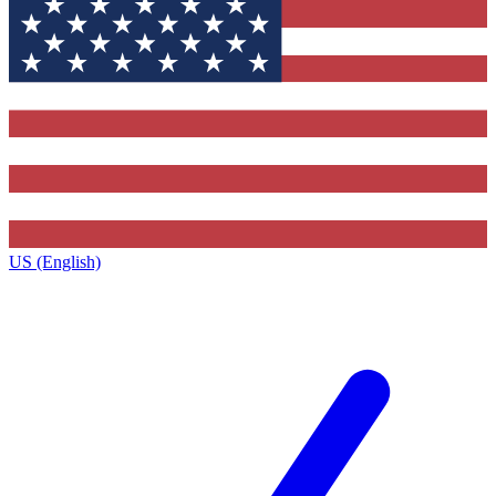
US (English)