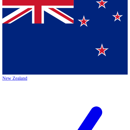
New Zealand