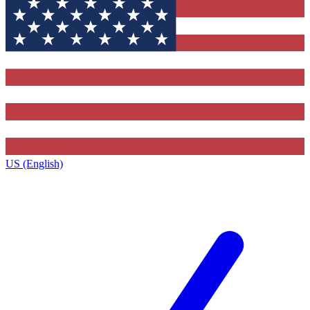
US (English)