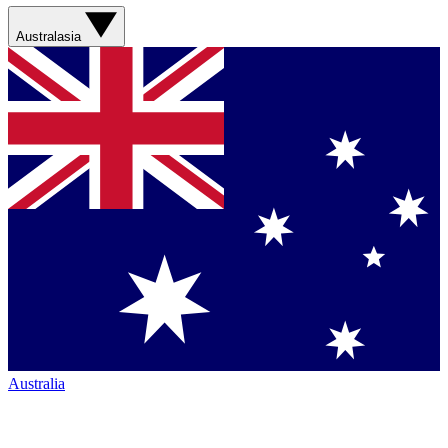
Australasia
Australia