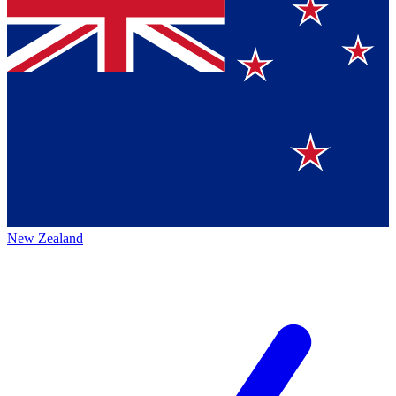
New Zealand