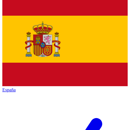
España