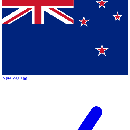
New Zealand