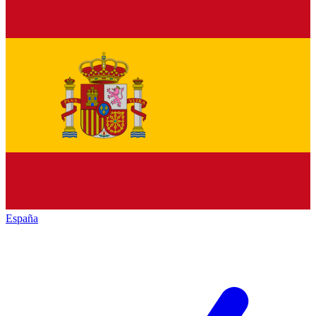
España