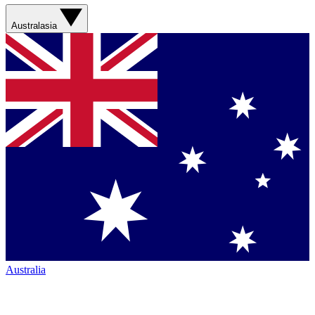
Australasia
Australia