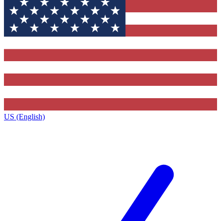
US (English)