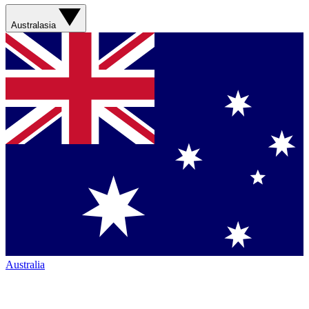
Australasia
Australia