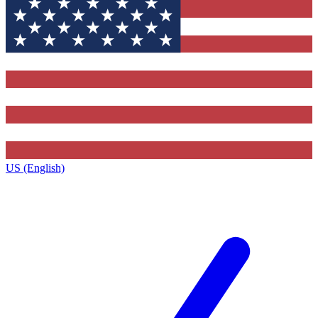
US (English)