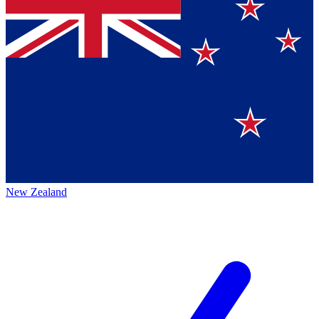
New Zealand