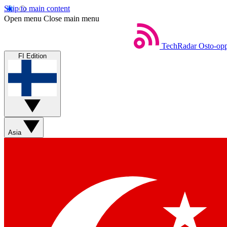
Skip to main content
Open menu
Close main menu
TechRadar
Osto-opp
FI Edition
Asia