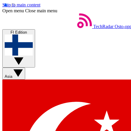
Skip to main content
Open menu
Close main menu
TechRadar
Osto-opp
FI Edition
Asia