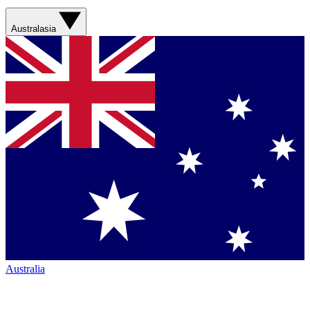
Australasia
Australia