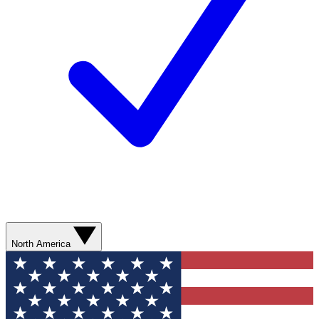
North America