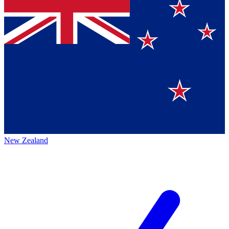
New Zealand