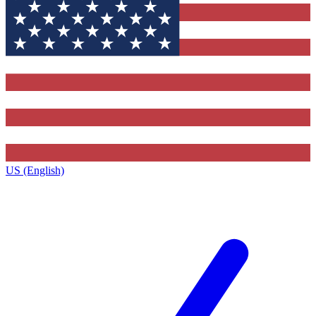
US (English)