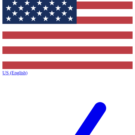
US (English)