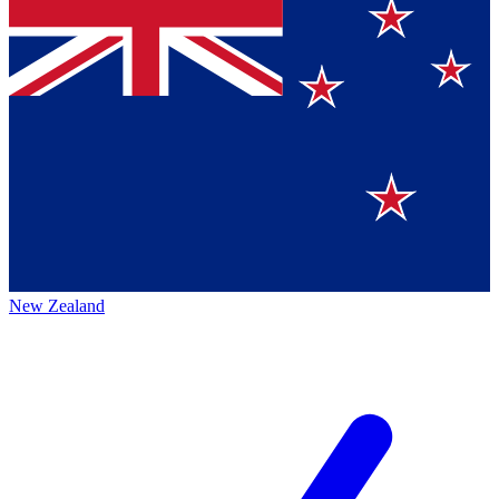
New Zealand