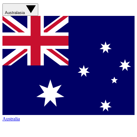
Australasia
Australia