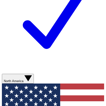
North America