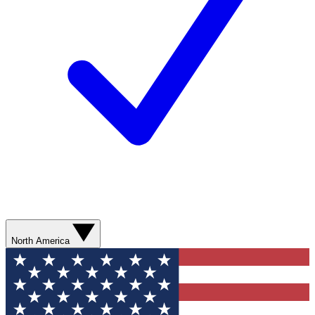
North America