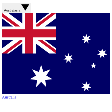
Australasia
Australia