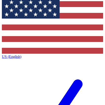
US (English)