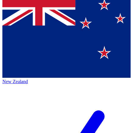
New Zealand