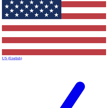
US (English)