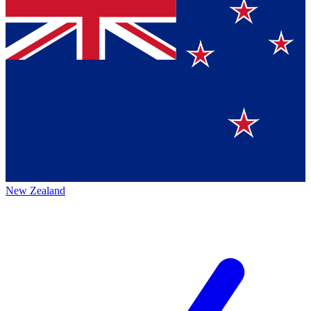
New Zealand