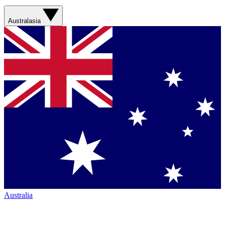
Australasia
Australia