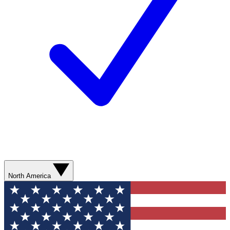
North America