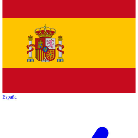
España