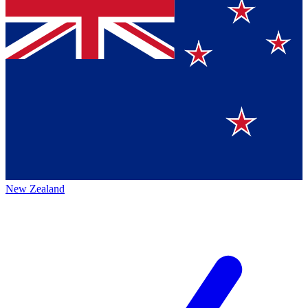
New Zealand