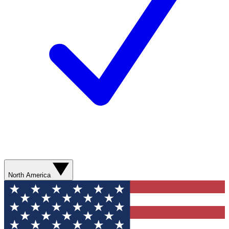
North America