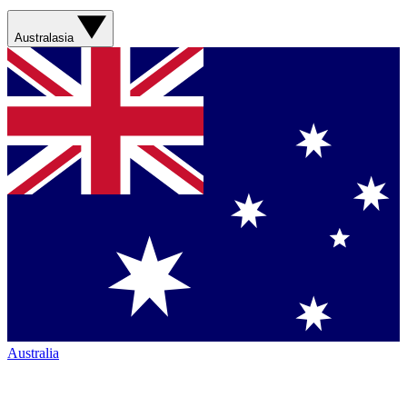
Australasia
Australia