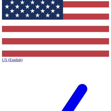
US (English)