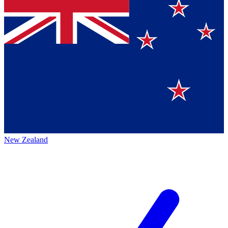
New Zealand