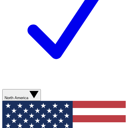
North America