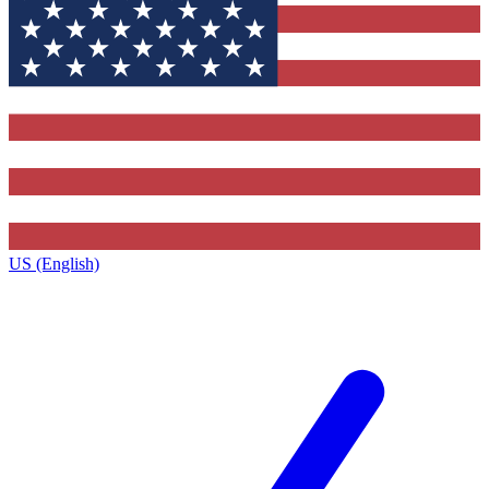
US (English)