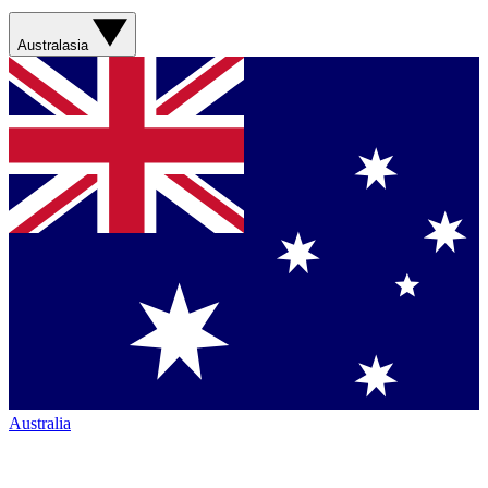
Australasia
Australia