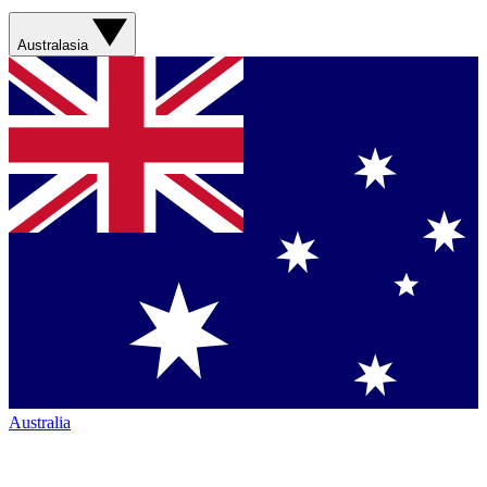
Australasia
Australia