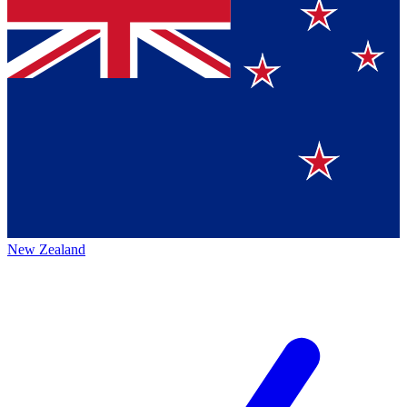
New Zealand