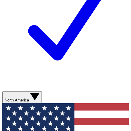
North America