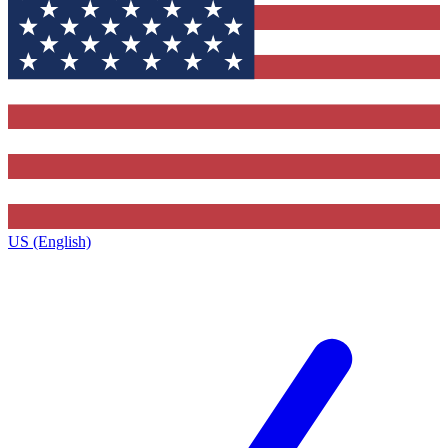
US (English)