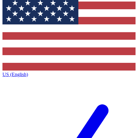
US (English)