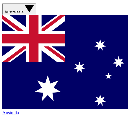
Australasia
Australia