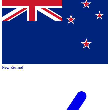
New Zealand