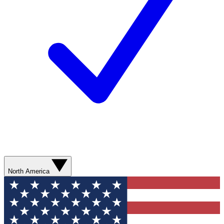
North America