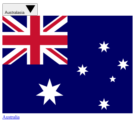
Australasia
Australia