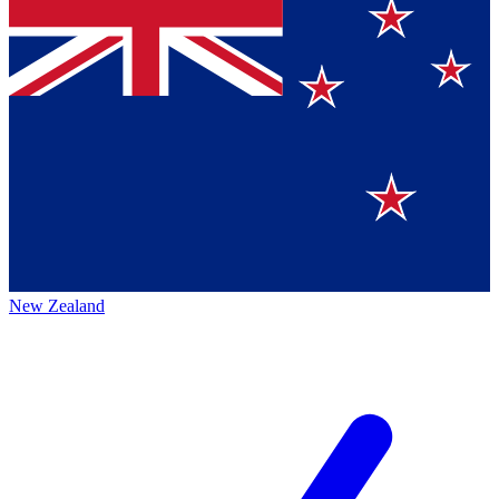
New Zealand