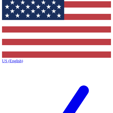
US (English)