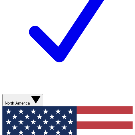
North America