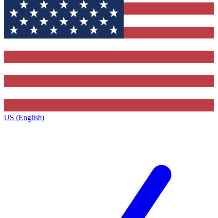
US (English)