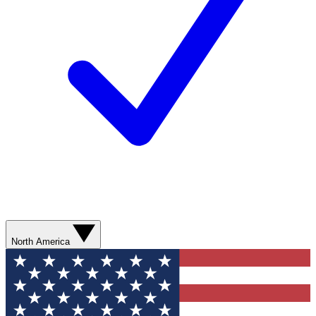
North America