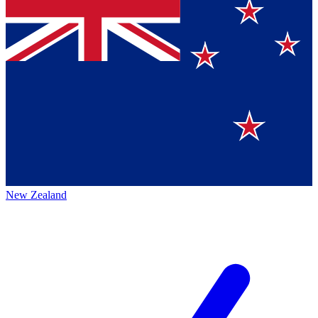
New Zealand