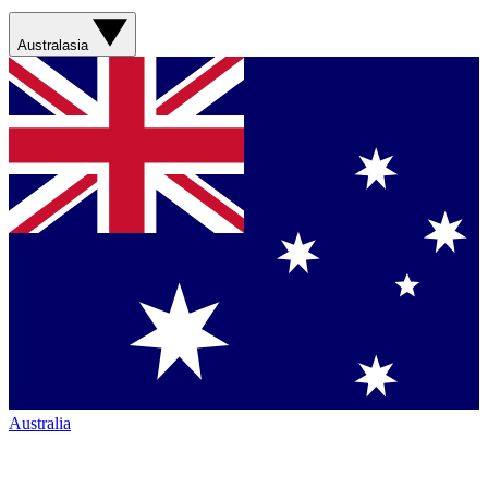
Australasia
Australia