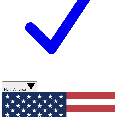
North America