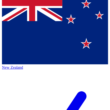
New Zealand