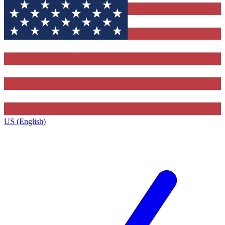
US (English)