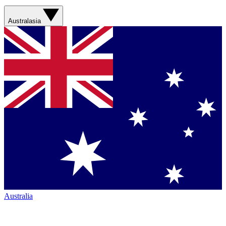
Australasia
Australia