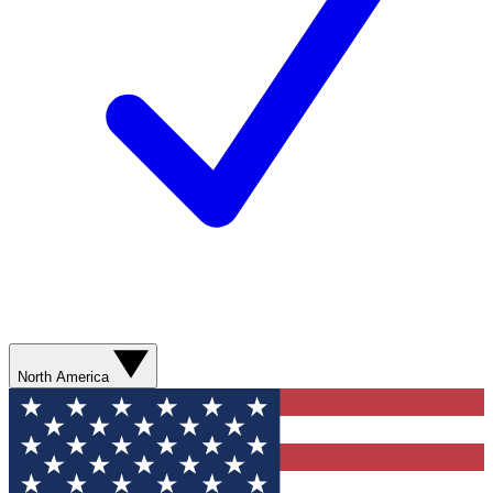
North America