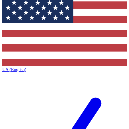
US (English)