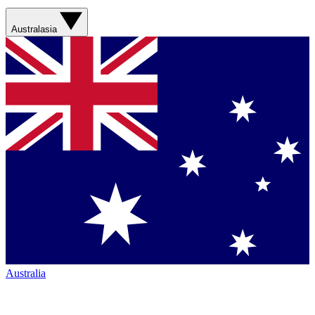
Australasia
Australia