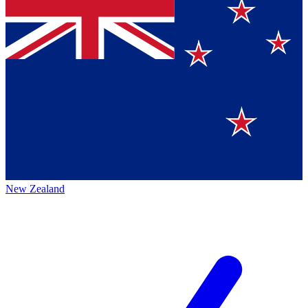
New Zealand