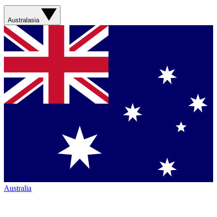
Australasia
Australia