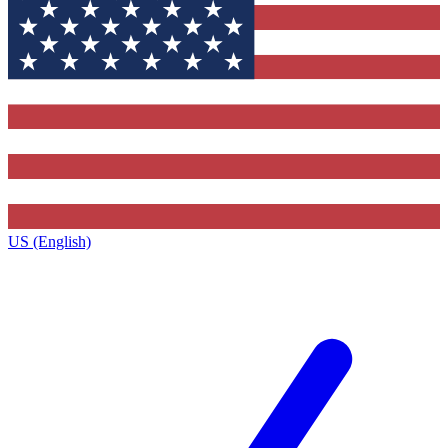
US (English)