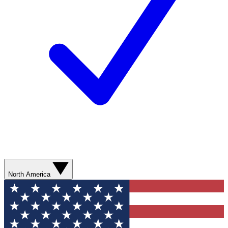
North America