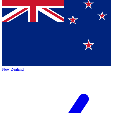
New Zealand