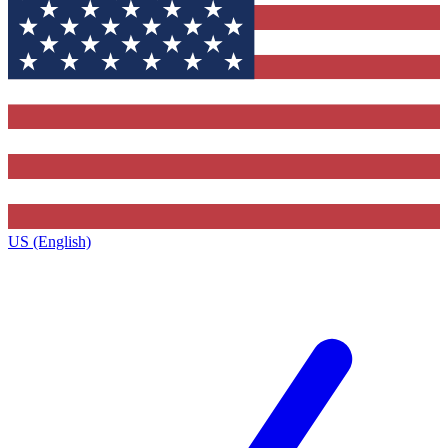
US (English)