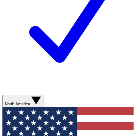
North America