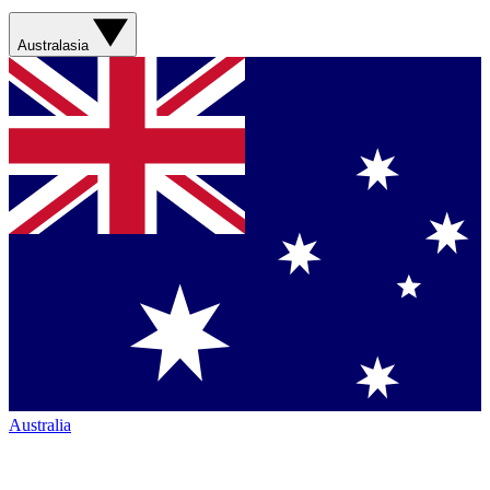
Australasia
Australia