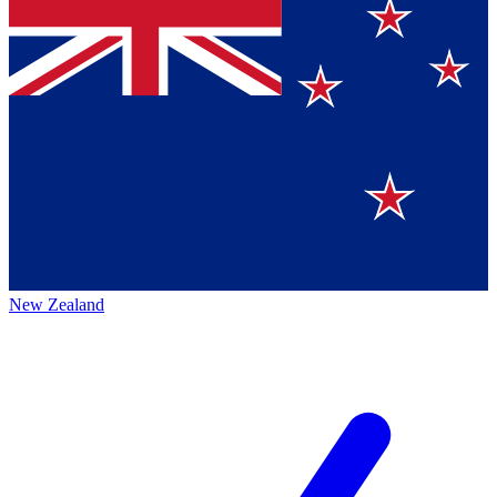
New Zealand