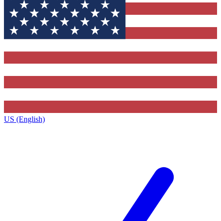
US (English)