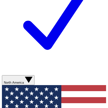
North America