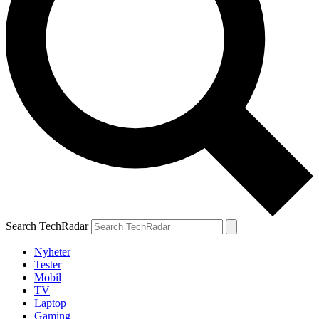
Search TechRadar
Nyheter
Tester
Mobil
TV
Laptop
Gaming