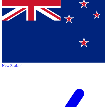
New Zealand