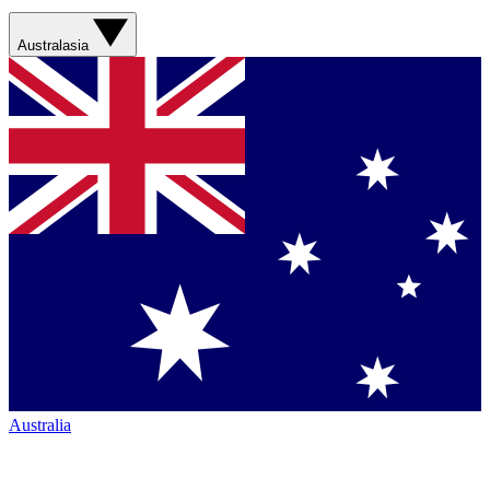
Australasia
Australia