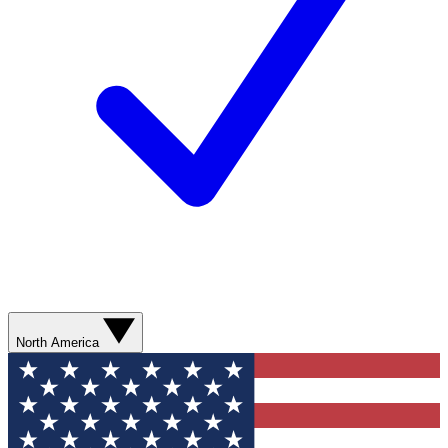
North America