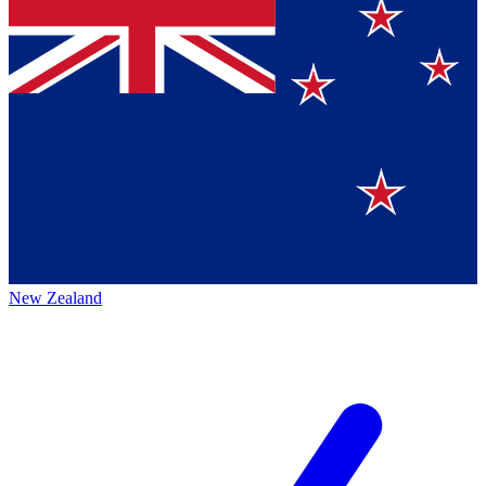
New Zealand