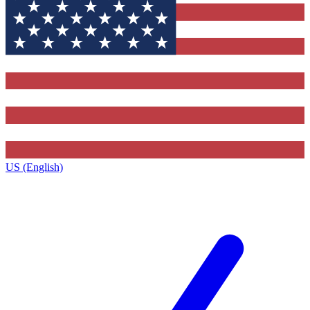
US (English)