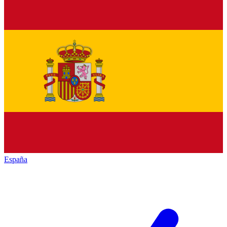
España