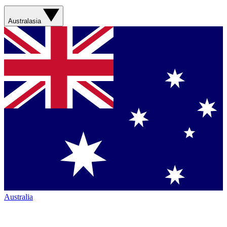
Australasia
Australia