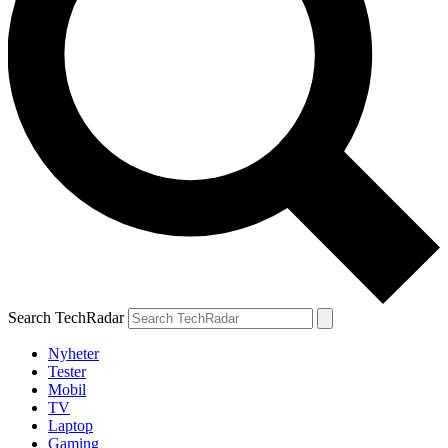
Search TechRadar
Nyheter
Tester
Mobil
TV
Laptop
Gaming