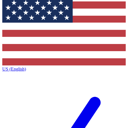
US (English)