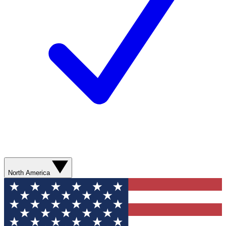
North America