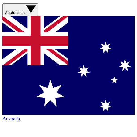
Australasia
Australia