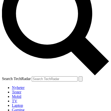
Search TechRadar
Nyheter
Tester
Mobil
TV
Laptop
Gaming