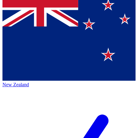
New Zealand