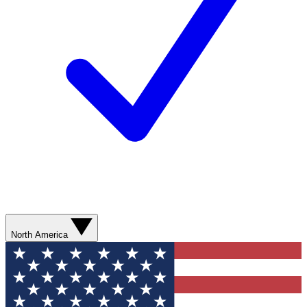
North America