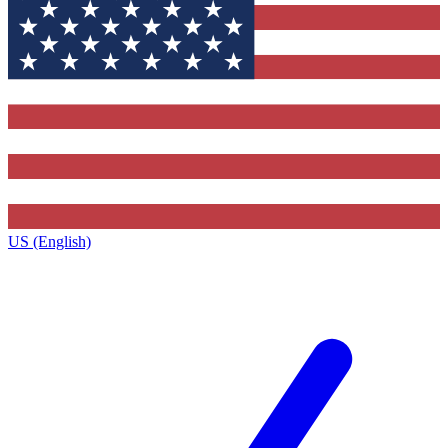
US (English)