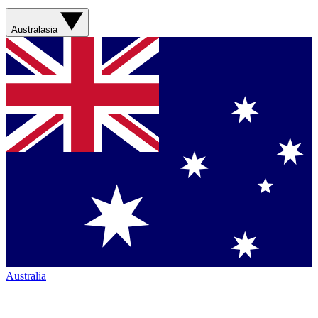
Australasia
Australia