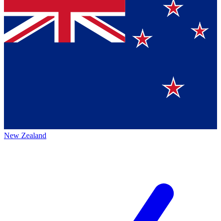
New Zealand