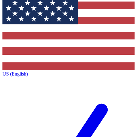
US (English)