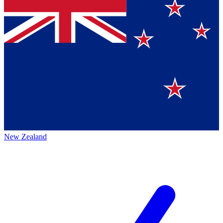
New Zealand