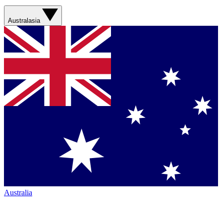
Australasia
Australia