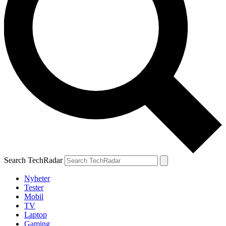
Search TechRadar
Nyheter
Tester
Mobil
TV
Laptop
Gaming