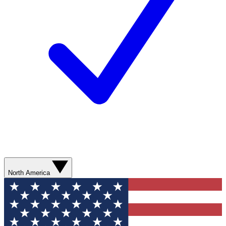
North America