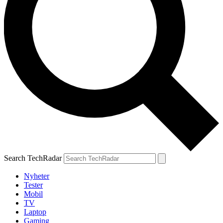
Search TechRadar
Nyheter
Tester
Mobil
TV
Laptop
Gaming