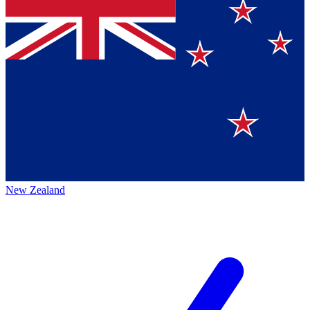
New Zealand