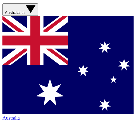
Australasia
Australia