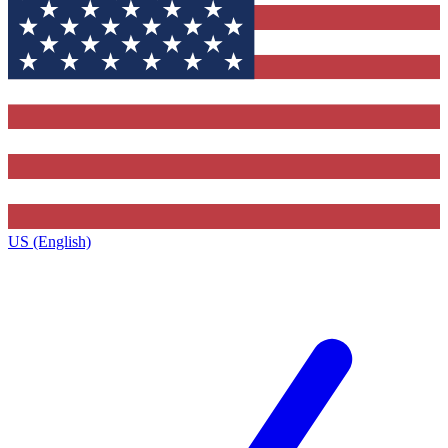
US (English)