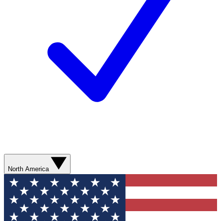
North America