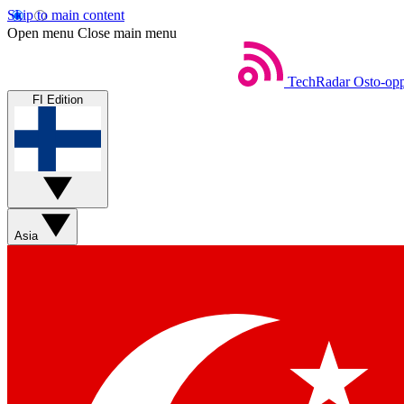
Skip to main content
Open menu
Close main menu
TechRadar
Osto-opp
FI Edition
Asia