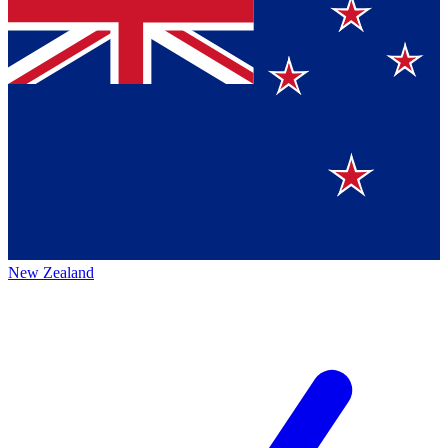
New Zealand