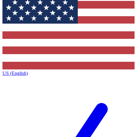
US (English)