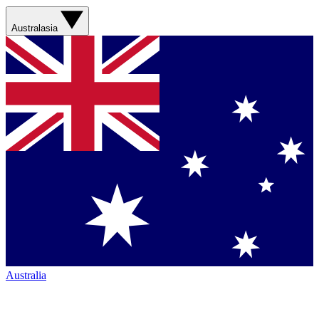
Australasia
Australia