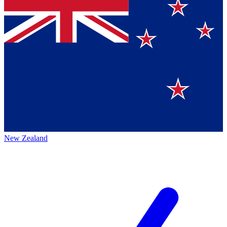
New Zealand