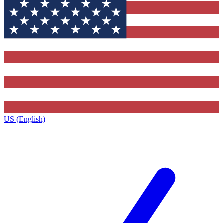
US (English)