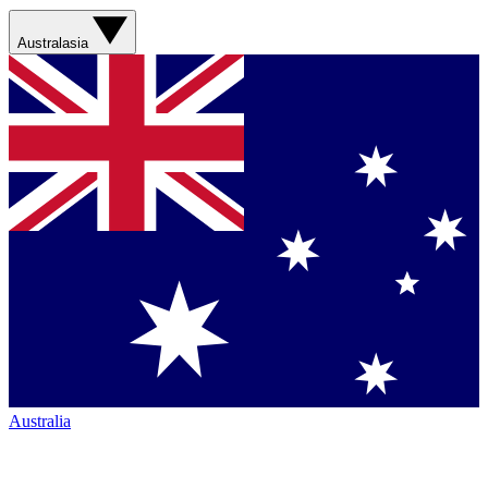
Australasia
Australia