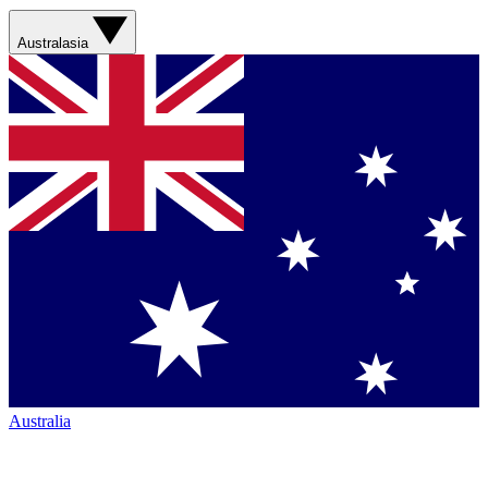
Australasia
Australia