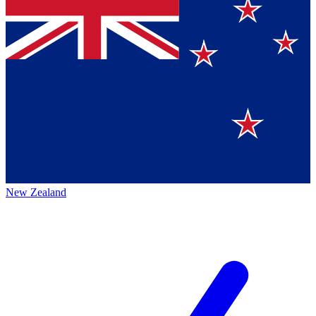
New Zealand