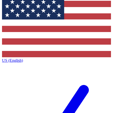
US (English)