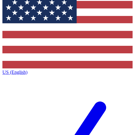
US (English)