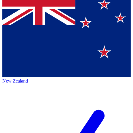
New Zealand