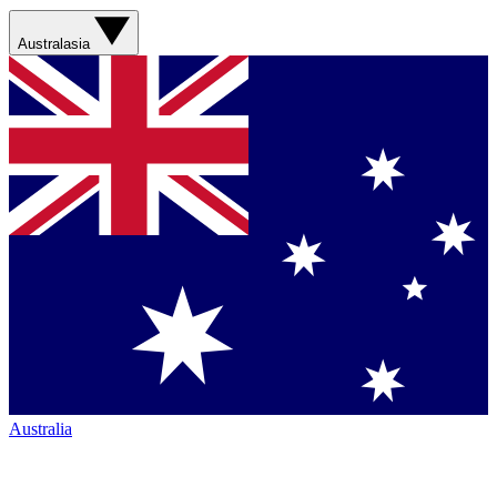
Australasia
Australia