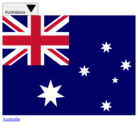
Australasia
Australia