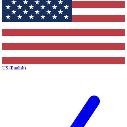
US (English)