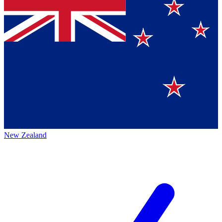
New Zealand