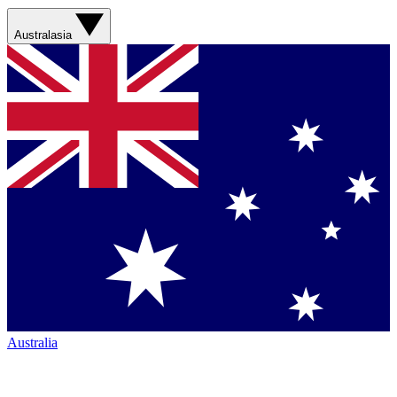
Australasia
Australia