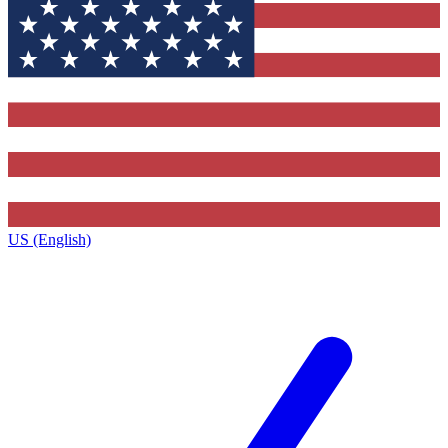
US (English)