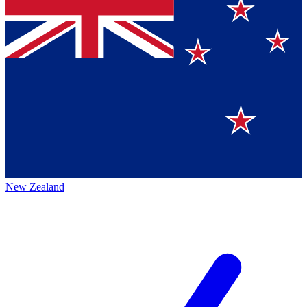
New Zealand