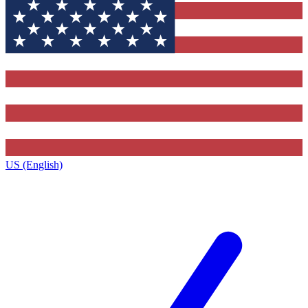
US (English)