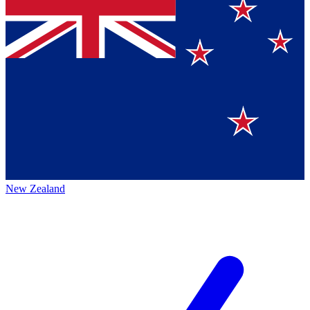
New Zealand