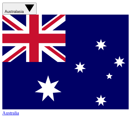
Australasia
Australia