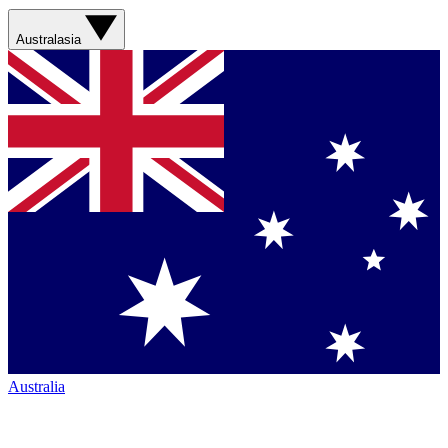
Australasia
Australia