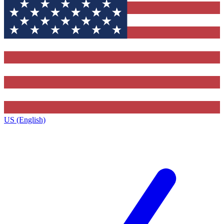
US (English)