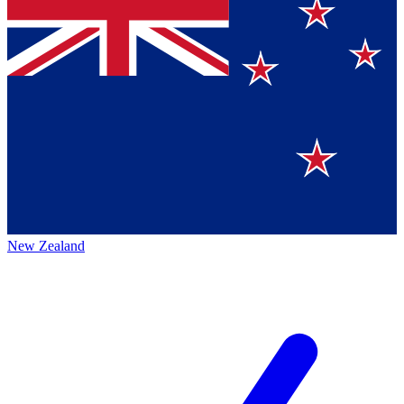
New Zealand