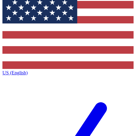
US (English)