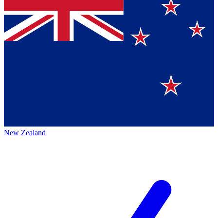
New Zealand