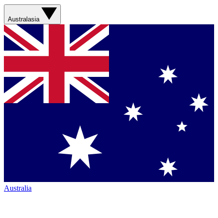
Australasia
Australia