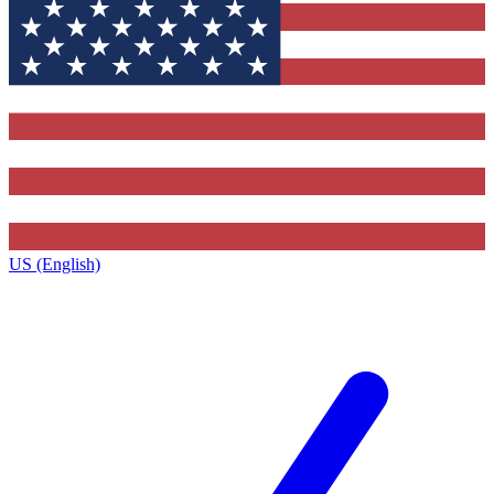
US (English)