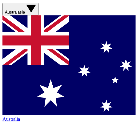
Australasia
Australia