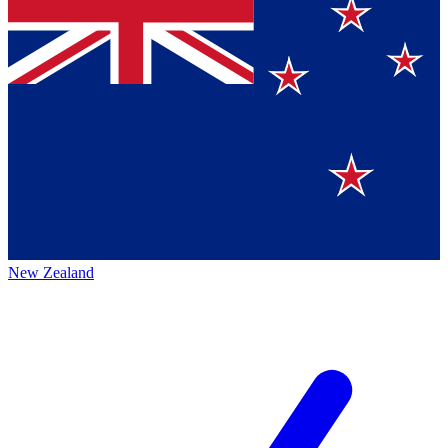
New Zealand