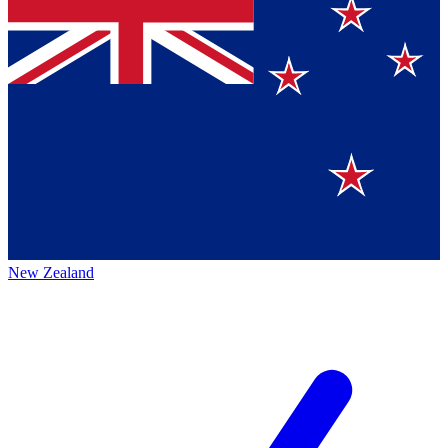
New Zealand