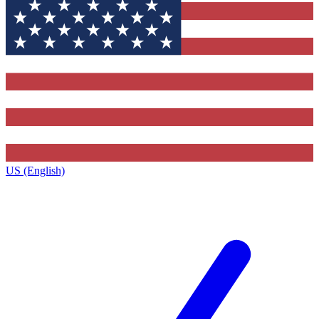
US (English)