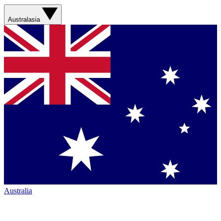
Australasia
Australia