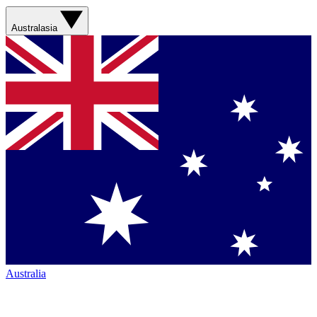
Australasia
Australia