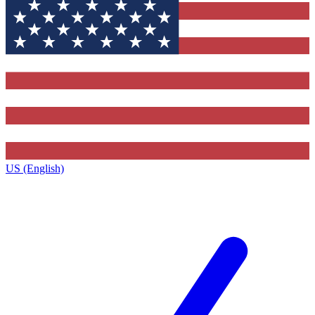
US (English)