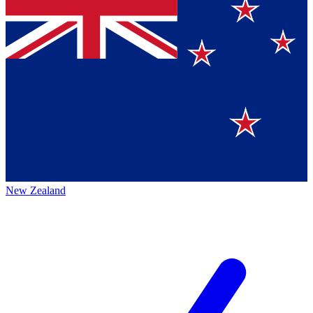
New Zealand