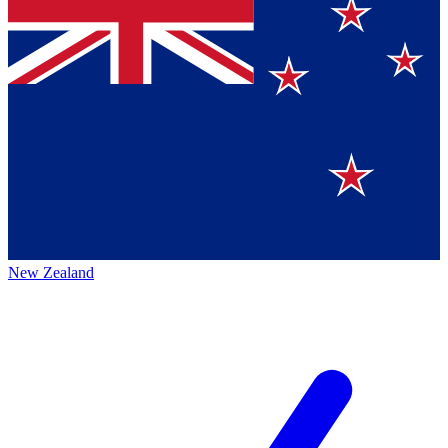
New Zealand