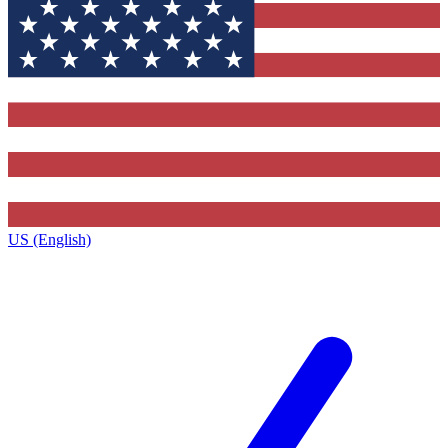
US (English)