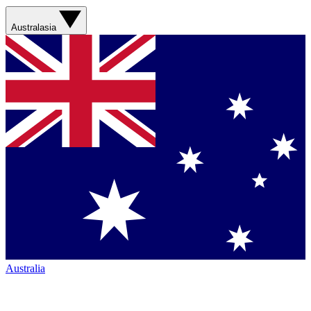
Australasia
Australia