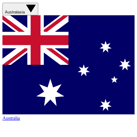
Australasia
Australia