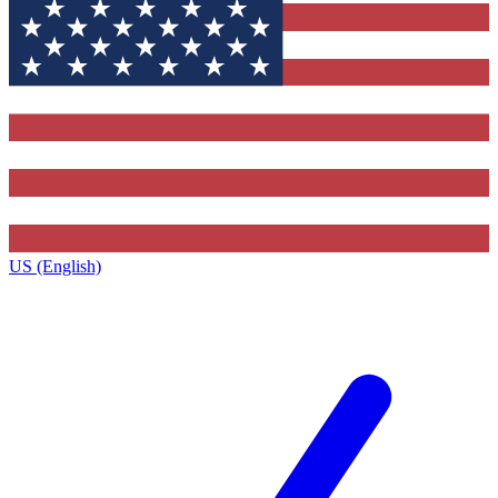
US (English)