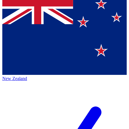
New Zealand