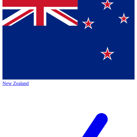
New Zealand