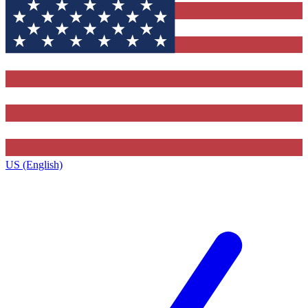
US (English)