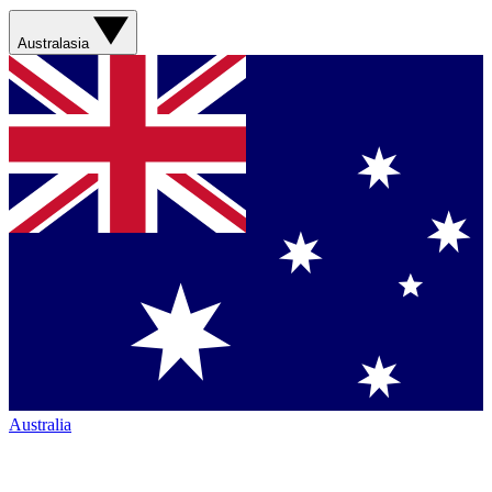
Australasia
Australia