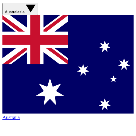
Australasia
Australia