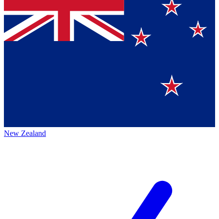
New Zealand