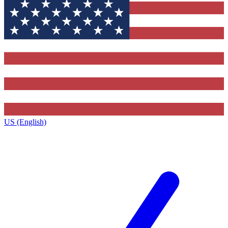
US (English)