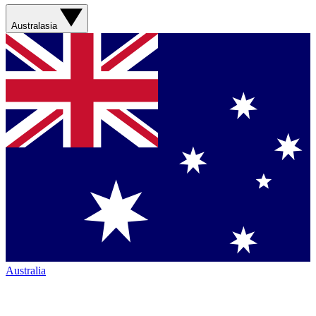
Australasia
Australia