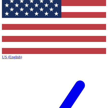
US (English)