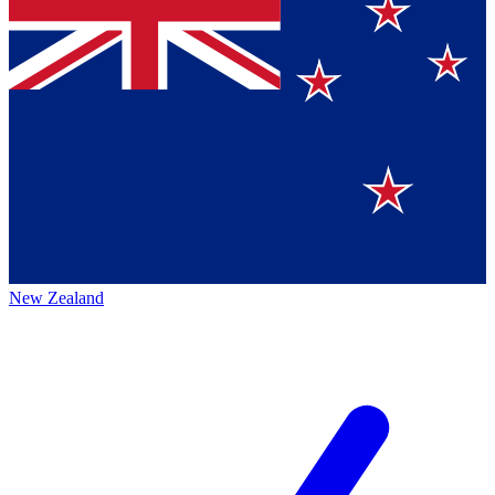
New Zealand