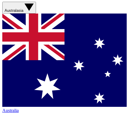
Australasia
Australia