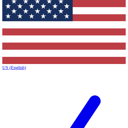
US (English)