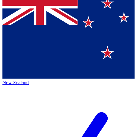
New Zealand